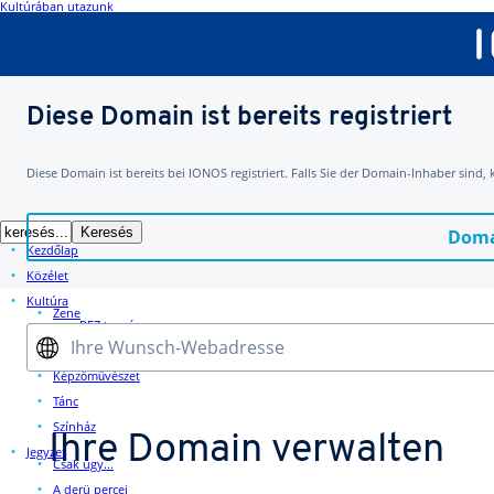
Kultúrában utazunk
Diese Domain ist bereits registriert
Diese Domain ist bereits bei IONOS registriert. Falls Sie der Domain-Inhaber sind,
Doma
Kezdőlap
Közélet
Kultúra
Zene
PFZ turné
Ihre Wunsch-Webadresse
Irodalom
Képzőművészet
Tánc
Színház
Ihre Domain verwalten
Jegyzet
Csak úgy...
A derü percei